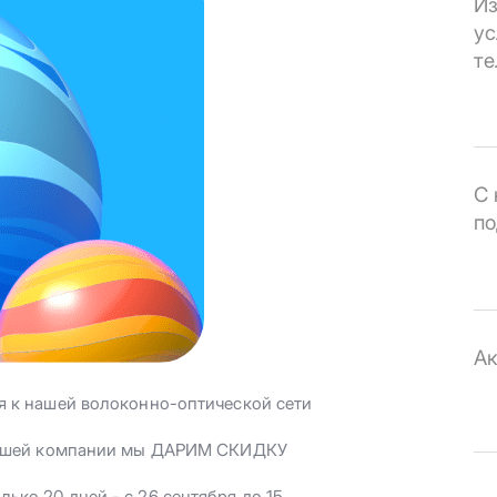
Из
ус
те
С 
по
Ак
 к нашей волоконно-оптической сети
 нашей компании мы ДАРИМ СКИДКУ
ко 20 дней - с 26 сентября до 15