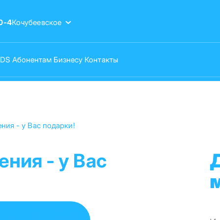
0-4
Кочубеевское
VDS
Абонентам
Бизнесу
Контакты
ния - у Вас подарки!
ния - у Вас