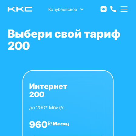
Перейти
к
Кочубеевское
основному
содержанию
Выбери свой тариф
200
Интернет
200
до 200* Мбит/с
960
₽/Месяц