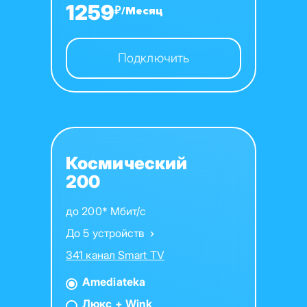
1259
₽/Месяц
Подключить
Космический
200
до 200* Мбит/с
До 5 устройств
341 канал Smart TV
Amediateka
Люкс + Wink