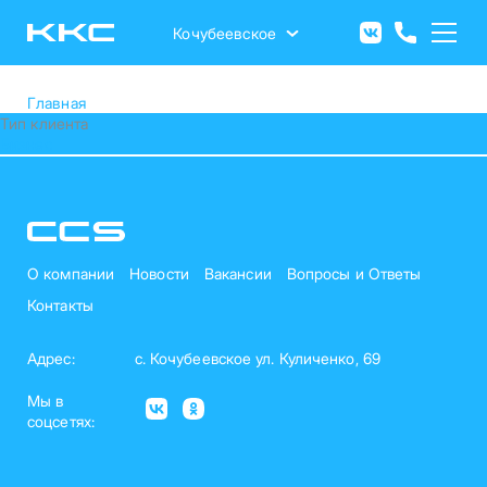
Перейти
к
Кочубеевское
основному
содержанию
Главная
Тип клиента
Бизнес
О компании
Новости
Вакансии
Вопросы и Ответы
Контакты
Адрес:
с. Кочубеевское ул. Куличенко, 69
Мы в
соцсетях: